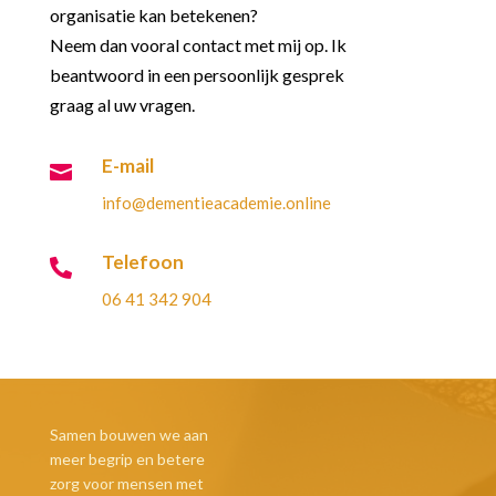
organisatie kan betekenen?
Neem dan vooral contact met mij op. Ik
beantwoord in een persoonlijk gesprek
graag al uw vragen.
E-mail

info@dementieacademie.online
Telefoon

0
6 41 342 904
Samen bouwen we aan
meer begrip en betere
zorg voor mensen met