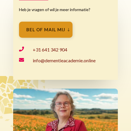
Heb je vragen of wil je meer informatie?
BEL OF MAIL MIJ

+31 641 342 904

info@dementieacademie.online