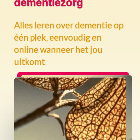
dementiezorg
Alles leren over dementie op
één plek, eenvoudig en
online wanneer het jou
uitkomt