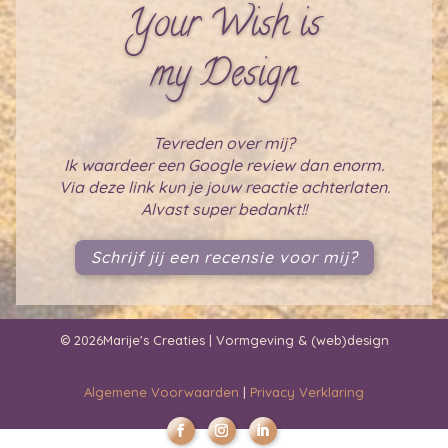
Your Wish is
my Design
Tevreden over mij?
Ik waardeer een Google review dan enorm.
Via deze link kun je jouw reactie achterlaten.
Alvast super bedankt!!
Schrijf jij een recensie voor mij?
© 2026Marije's Creaties | Vormgeving & (web)design
Algemene Voorwaarden
|
Privacy Verklaring